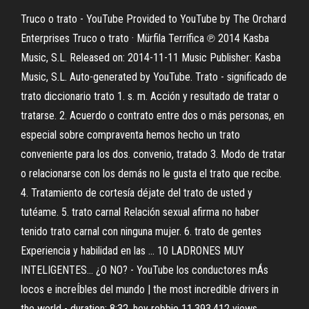
Truco o trato - YouTube Provided to YouTube by The Orchard
Enterprises Truco o trato · Mürfila Terrífica ℗ 2014 Kasba
Music, S.L. Released on: 2014-11-11 Music Publisher: Kasba
Music, S.L. Auto-generated by YouTube. Trato - significado de
trato diccionario trato 1. s. m. Acción y resultado de tratar o
tratarse. 2. Acuerdo o contrato entre dos o más personas, en
especial sobre compraventa hemos hecho un trato
conveniente para los dos. convenio, tratado 3. Modo de tratar
o relacionarse con los demás no le gusta el trato que recibe.
4. Tratamiento de cortesía déjate del trato de usted y
tutéame. 5. trato carnal Relación sexual afirma no haber
tenido trato carnal con ninguna mujer. 6. trato de gentes
Experiencia y habilidad en las ... 10 LADRONES MUY
INTELIGENTES... ¿O NO? - YouTube los conductores mÁs
locos e increÍbles del mundo | the most incredible drivers in
the world - duration: 8:32. hey robbie 11,393,412 views