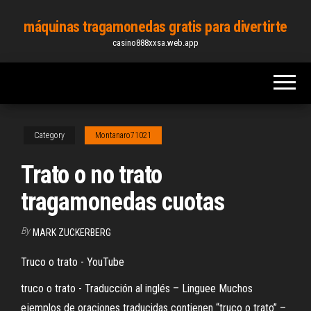
Skip
máquinas tragamonedas gratis para divertirte
to
casino888xxsa.web.app
the
content
Category
Montanaro71021
Trato o no trato
tragamonedas cuotas
By
MARK ZUCKERBERG
Truco o trato - YouTube
truco o trato - Traducción al inglés – Linguee Muchos
ejemplos de oraciones traducidas contienen “truco o trato” –