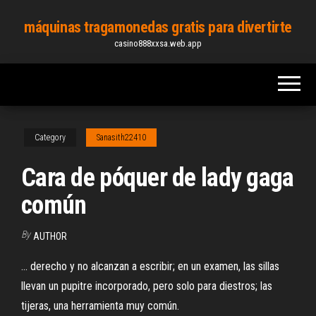
Skip
máquinas tragamonedas gratis para divertirte
to
casino888xxsa.web.app
the
content
Category
Sanasith22410
Cara de póquer de lady gaga
común
By
AUTHOR
... derecho y no alcanzan a escribir; en un examen, las sillas
llevan un pupitre incorporado, pero solo para diestros; las
tijeras, una herramienta muy común.