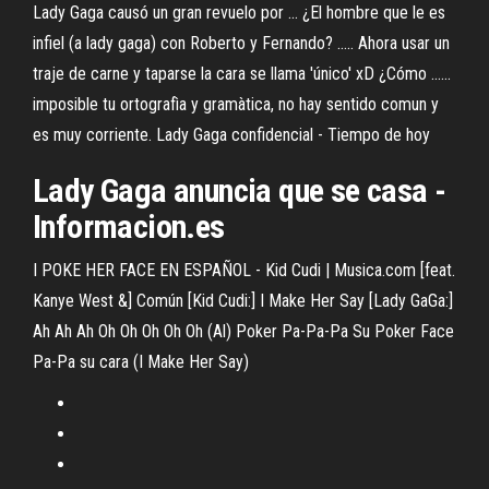
Lady Gaga causó un gran revuelo por ... ¿El hombre que le es
infiel (a lady gaga) con Roberto y Fernando? ..... Ahora usar un
traje de carne y taparse la cara se llama 'único' xD ¿Cómo ......
imposible tu ortografìa y gramàtica, no hay sentido comun y
es muy corriente. Lady Gaga confidencial - Tiempo de hoy
Lady Gaga anuncia que se casa -
Informacion.es
I POKE HER FACE EN ESPAÑOL - Kid Cudi | Musica.com [feat.
Kanye West &] Común [Kid Cudi:] I Make Her Say [Lady GaGa:]
Ah Ah Ah Oh Oh Oh Oh Oh (Al) Poker Pa-Pa-Pa Su Poker Face
Pa-Pa su cara (I Make Her Say)