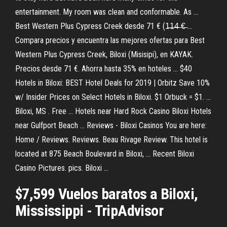
entertainment. My room was clean and conformable. As ...
Best Western Plus Cypress Creek desde 71 € (1̶1̶4̶ ̶€̶ ...
Compara precios y encuentra las mejores ofertas para Best
Western Plus Cypress Creek, Biloxi (Misisipi), en KAYAK.
Precios desde 71 €. Ahorra hasta 35% en hoteles ... $40
Hotels in Biloxi: BEST Hotel Deals for 2019 | Orbitz Save 10%
w/ Insider Prices on Select Hotels in Biloxi. $1 Orbuck = $1. ...
Biloxi, MS . Free ... Hotels near Hard Rock Casino Biloxi Hotels
near Gulfport Beach ... Reviews - Biloxi Casinos You are here:
Home / Reviews. Reviews. Beau Rivage Review. This hotel is
located at 875 Beach Boulevard in Biloxi, ... Recent Biloxi
Casino Pictures. pics. Biloxi ...
$7,599 Vuelos
baratos
a
Biloxi
,
Mississippi - TripAdvisor