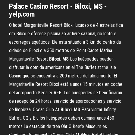
Palace Casino Resort - Biloxi, MS -
yelp.com
O hotel Margaritaville Resort Biloxi luxuoso de 4 estrelas fica
em Biloxi e oferece piscina ao ar livre sazonal, rio lento e
escorregas aquáticos. Ele está situado a 3 km do centro da
cidade de Biloxi e a 350 metros de Point Cadet Marina.
Margaritaville Resort
Biloxi
,
MS
Los huéspedes pueden
disfrutar la comida americana en el The Buffet at the Isle
Casino que se encuentra a 200 metros del alojamiento. El
Margaritaville Resort Biloxi está a unos 15 minutos en coche
del aeropuerto Keesler AFB. Los huéspedes se beneficiarán
de recepción 24 horas, servicio de aparcacoches y servicio
de limpieza. Ocean Club At
Biloxi
,
MS
Para visitar Infinity
Buffet, CQ y Blu los huéspedes deben caminar unos 450
metros.La estación de tren Ohr O Keefe Museum es
rápidamente accesible.Ocean Club At Biloxi Hotel también