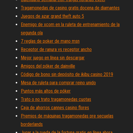
Tragamonedas de casino gratis docena de diamantes
Juegos de azar grand theft auto 5
Enemigo de xcom en la ruleta de entrenamiento de la
segunda ola
7 reglas de poker de mano msn
Receptor de ranura vs receptor ancho
Mejor juego en línea sin descargar
Amigos del póker de dainville
Código de bono sin depósito de ikibu casino 2019
Mesa de ruleta para comprar reino unido
Puntos más altos de póker
Trato o no trato tragamonedas cuotas
Caja de ahorros cannes casino flores
Premios de máquinas tragamonedas pre secuelas
borderlands
Jugar a la rueda de la fortuna gratis en línea ahora