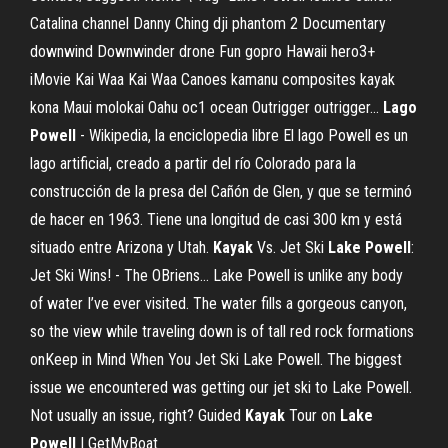
Catalina channel Danny Ching dji phantom 2 Documentary
downwind Downwinder drone Fun gopro Hawaii hero3+
iMovie Kai Waa Kai Waa Canoes kamanu composites kayak
kona Maui molokai Oahu oc1 ocean Outrigger outrigger...
Lago
Powell
- Wikipedia, la enciclopedia libre El lago Powell es un
lago artificial, creado a partir del río Colorado para la
construcción de la presa del Cañón de Glen, y que se terminó
de hacer en 1963. Tiene una longitud de casi 300 km y está
situado entre Arizona y Utah.
Kayak
Vs. Jet Ski
Lake
Powell
:
Jet Ski Wins! - The OBriens… Lake Powell is unlike any body
of water I’ve ever visited. The water fills a gorgeous canyon,
so the view while traveling down is of tall red rock formations
onKeep in Mind When You Jet Ski Lake Powell. The biggest
issue we encountered was getting our jet ski to Lake Powell.
Not usually an issue, right? Guided
Kayak
Tour on
Lake
Powell
| GetMyBoat