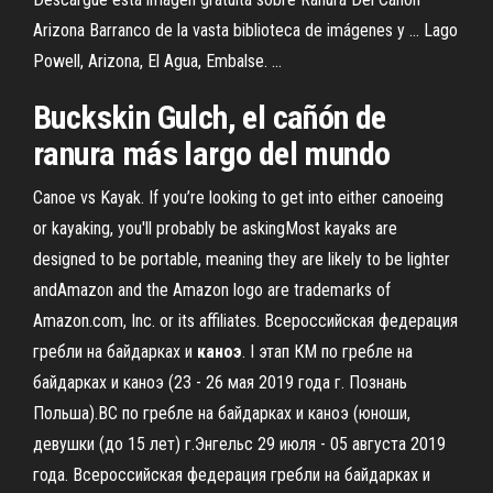
Arizona Barranco de la vasta biblioteca de imágenes y ... Lago
Powell, Arizona, El Agua, Embalse. ...
Buckskin Gulch, el cañón de
ranura más largo del mundo
Canoe vs Kayak. If you’re looking to get into either canoeing
or kayaking, you'll probably be askingMost kayaks are
designed to be portable, meaning they are likely to be lighter
andAmazon and the Amazon logo are trademarks of
Amazon.com, Inc. or its affiliates. Всероссийская федерация
гребли на байдарках и
каноэ
. I этап КМ по гребле на
байдарках и каноэ (23 - 26 мая 2019 года г. Познань
Польша).ВС по гребле на байдарках и каноэ (юноши,
девушки (до 15 лет) г.Энгельс 29 июля - 05 августа 2019
года. Всероссийская федерация гребли на байдарках и