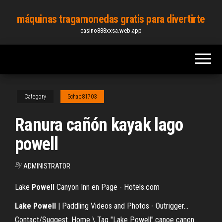
Skip
máquinas tragamonedas gratis para divertirte
to
casino888xxsa.web.app
the
content
Category
Schab81703
Ranura cañón kayak lago
powell
By
ADMINISTRATOR
Lake
Powell
Canyon Inn en Page - Hotels.com
Lake
Powell
| Paddling Videos and Photos - Outrigger…
Contact/Suggest. Home \ Tag "Lake Powell".canoe canon