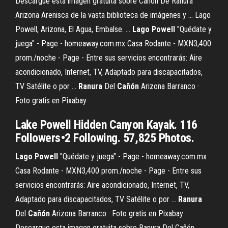
Descargue esta imagen gratuita sobre Cañón De Ranura
Arizona Arenisca de la vasta biblioteca de imágenes y ... Lago
Powell, Arizona, El Agua, Embalse. ...
Lago
Powell
"Quédate y
juega" - Page - homeaway.com.mx Casa Rodante - MXN3,400
prom./noche - Page - Entre sus servicios encontrarás: Aire
acondicionado, Internet, TV, Adaptado para discapacitados,
TV Satélite o por ...
Ranura
Del
Cañón
Arizona Barranco ·
Foto gratis en Pixabay
Lake Powell Hidden Canyon Kayak. 116
Followers•2 Following. 57,825 Photos.
Lago
Powell
"Quédate y juega" - Page - homeaway.com.mx
Casa Rodante - MXN3,400 prom./noche - Page - Entre sus
servicios encontrarás: Aire acondicionado, Internet, TV,
Adaptado para discapacitados, TV Satélite o por ...
Ranura
Del
Cañón
Arizona Barranco · Foto gratis en Pixabay
Descargue esta imagen gratuita sobre Ranura Del Cañón